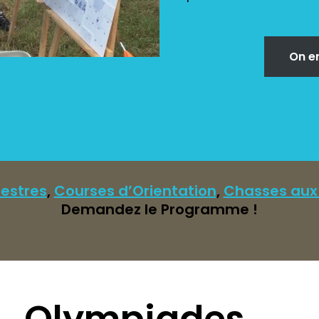
On en
destres
,
Courses d’Orientation
,
Chasses aux
Demandez le Programme !