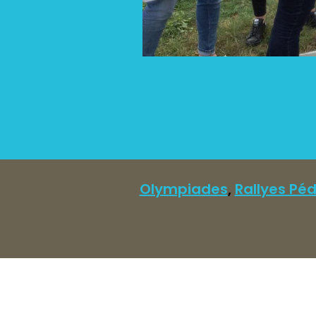
Olympiades
,
Rallyes Pé