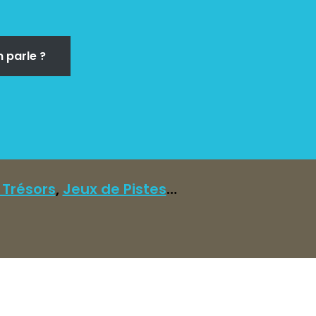
 parle ?
 Trésors
,
Jeux de Pistes
…